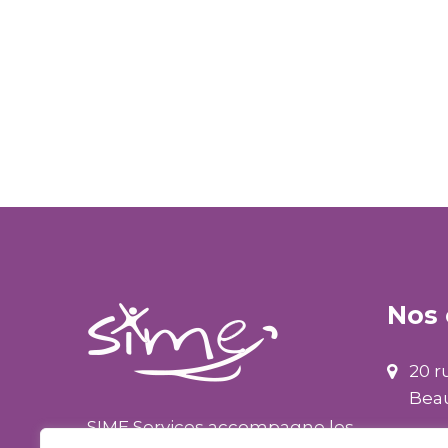
Nos
20 r
Beau
SIME Services accompagne les
03 4