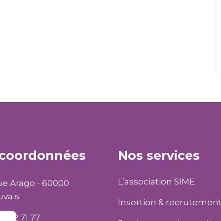
 coordonnées
Nos services
L’association SIME
ue Arago - 60000
vais
Insertion & recrutemen
4 02 71 77